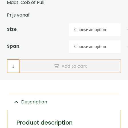
€600,00
Maat: Cob of Full
Prijs vanaf
Size
Span
Breast
Add to cart
Collar
Marathon
quantity
Description
Product description