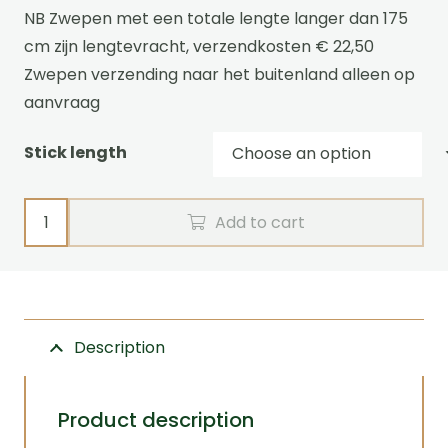
NB Zwepen met een totale lengte langer dan 175
cm zijn lengtevracht, verzendkosten € 22,50
Zwepen verzending naar het buitenland alleen op
aanvraag
Stick length
Whip
Add to cart
Adjustable
and
telescopic
Fleck
Description
quantity
Product description