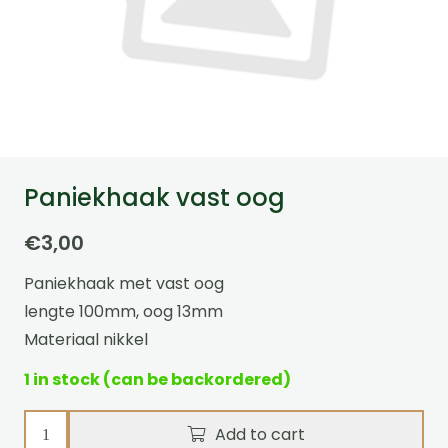
Paniekhaak vast oog
€
3,00
Paniekhaak met vast oog
lengte 100mm, oog 13mm
Materiaal nikkel
1 in stock (can be backordered)
Paniekhaak
Add to cart