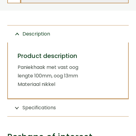
vast
oog
quantity
Description
Product description
Paniekhaak met vast oog
lengte 100mm, oog 13mm
Materiaal nikkel
Specifications