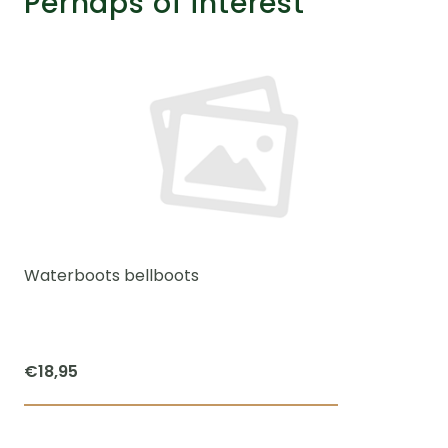
Perhaps of interest
Waterboots bellboots
€
18,95
This
product