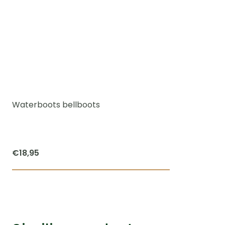
Waterboots bellboots
€
18,95
This
product
has
multiple