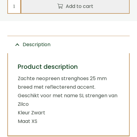
Trace
Add to cart
cover
neoprene,
XS
-
Description
25mm
x
70cm
Product description
-
Zachte neopreen strenghoes 25 mm
Black
breed met reflecterend accent.
quantity
Geschikt voor met name SL strengen van
Zilco
Kleur Zwart
Maat XS